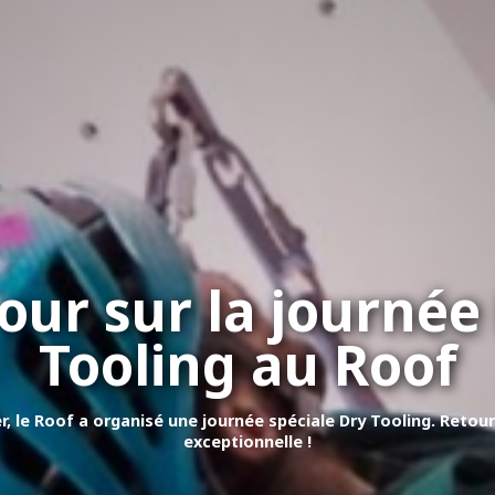
our sur la journée
Tooling au Roof
r, le Roof a organisé une journée spéciale Dry Tooling. Retou
exceptionnelle !