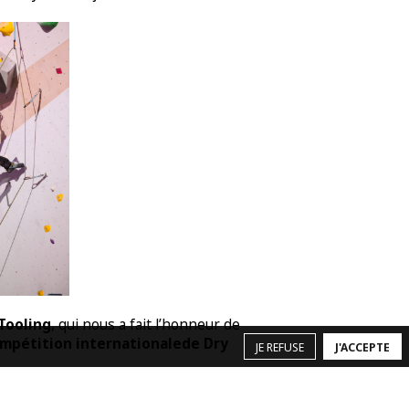
Tooling
, qui nous a fait l’honneur de
ompétition internationale
de Dry
JE REFUSE
J'ACCEPTE
le
, concoctée dans le grand dévers de
 physique et précision millimétrée ont